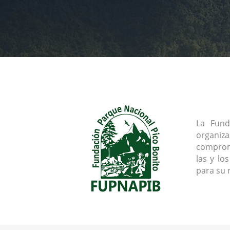
La Fund
organiz
comprome
las y lo
para su 