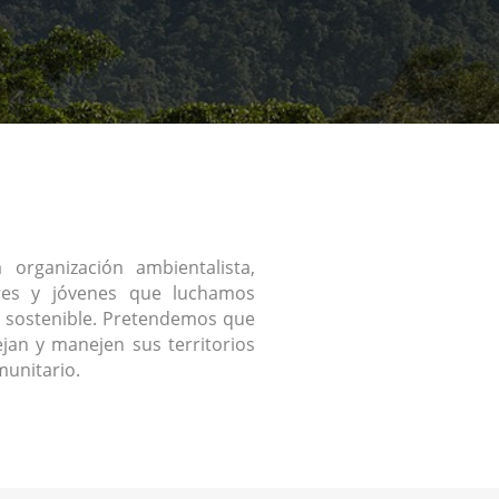
organización ambientalista,
res y jóvenes que luchamos
 sostenible. Pretendemos que
jan y manejen sus territorios
unitario.