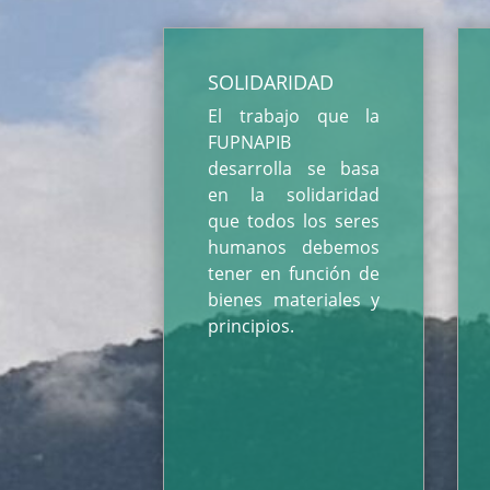
SOLIDARIDAD
El trabajo que la
FUPNAPIB
desarrolla se basa
en la solidaridad
que todos los seres
humanos debemos
tener en función de
bienes materiales y
principios.