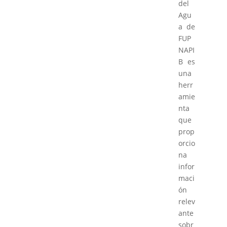
del
Agu
a de
FUP
NAPI
B es
una
herr
amie
nta
que
prop
orcio
na
infor
maci
ón
relev
ante
sobr