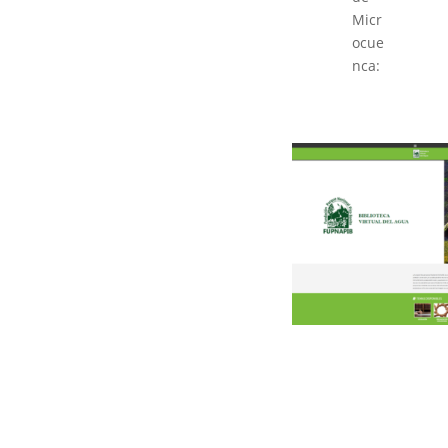
Micr
ocue
nca: