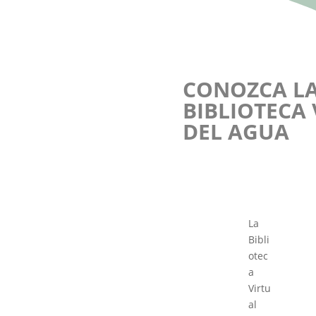
CONOZCA L
BIBLIOTECA
DEL AGUA
La
Bibli
otec
a
Virtu
al