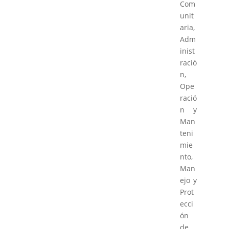
Com
unit
aria,
Adm
inist
ració
n,
Ope
ració
n y
Man
teni
mie
nto,
Man
ejo y
Prot
ecci
ón
de