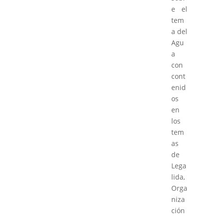
e el
tem
a del
Agu
a
con
cont
enid
os
en
los
tem
as
de
Lega
lida,
Orga
niza
ción