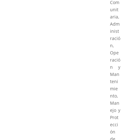
Com
unit
aria,
Adm
inist
ració
n,
Ope
ració
n y
Man
teni
mie
nto,
Man
ejo y
Prot
ecci
ón
de