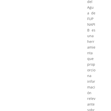
del
Agu
a de
FUP
NAPI
B es
una
herr
amie
nta
que
prop
orcio
na
infor
maci
ón
relev
ante
sobr