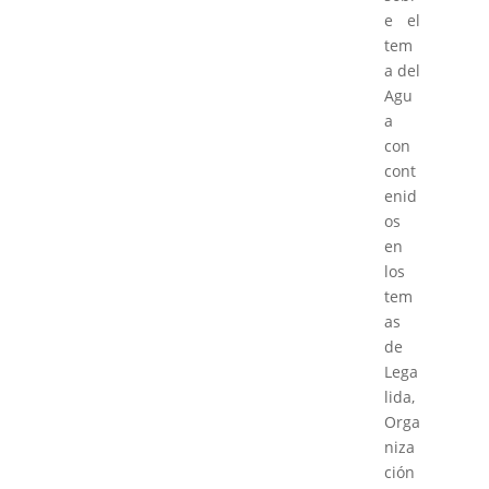
e el
tem
a del
Agu
a
con
cont
enid
os
en
los
tem
as
de
Lega
lida,
Orga
niza
ción