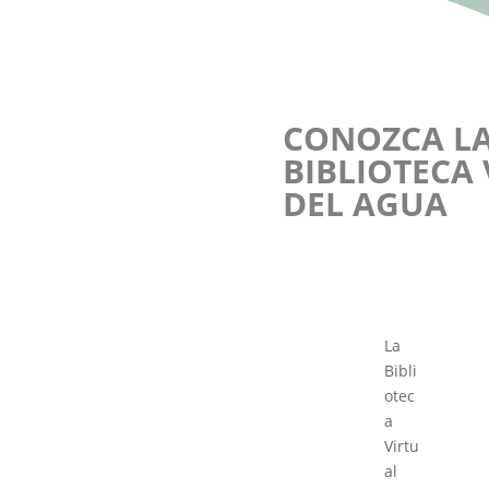
CONOZCA L
BIBLIOTECA
DEL AGUA
La
Bibli
otec
a
Virtu
al