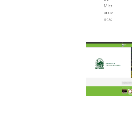
Micr
ocue
nca: