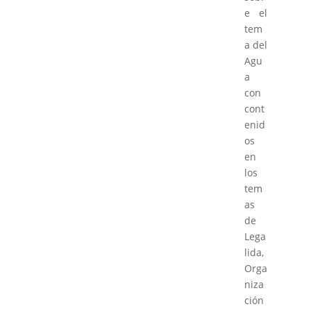
e el
tem
a del
Agu
a
con
cont
enid
os
en
los
tem
as
de
Lega
lida,
Orga
niza
ción