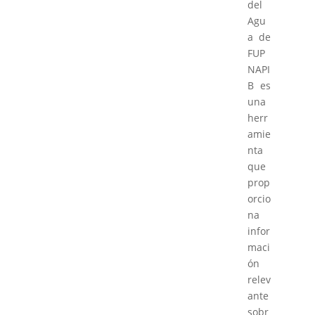
del
Agu
a de
FUP
NAPI
B es
una
herr
amie
nta
que
prop
orcio
na
infor
maci
ón
relev
ante
sobr