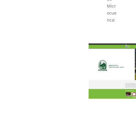
Micr
ocue
nca: