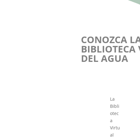
CONOZCA L
BIBLIOTECA
DEL AGUA
La
Bibli
otec
a
Virtu
al