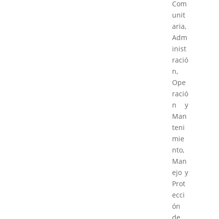
Com
unit
aria,
Adm
inist
ració
n,
Ope
ració
n y
Man
teni
mie
nto,
Man
ejo y
Prot
ecci
ón
de