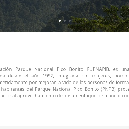
ación Parque Nacional Pico Bonito FUPNAPIB, es una 
ada desde el año 1992, integrada por mujeres, homb
tidamente por mejorar la vida de las personas de forma
s habitantes del Parque Nacional Pico Bonito (PNPB) prote
racional aprovechamiento desde un enfoque de manejo com