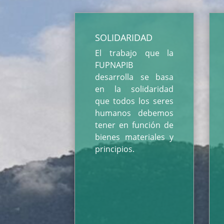
SOLIDARIDAD
El trabajo que la
FUPNAPIB
desarrolla se basa
en la solidaridad
que todos los seres
humanos debemos
tener en función de
bienes materiales y
principios.