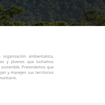
organización ambientalista,
res y jóvenes que luchamos
 sostenible. Pretendemos que
jan y manejen sus territorios
unitario.