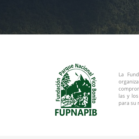
La Fund
organiz
comprome
las y lo
para su 