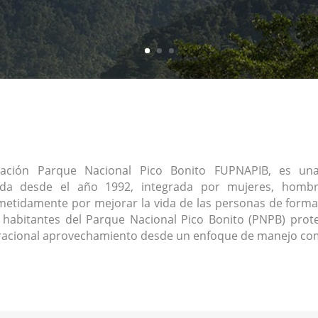
ación Parque Nacional Pico Bonito FUPNAPIB, es una 
ada desde el año 1992, integrada por mujeres, homb
tidamente por mejorar la vida de las personas de forma
s habitantes del Parque Nacional Pico Bonito (PNPB) prote
racional aprovechamiento desde un enfoque de manejo com