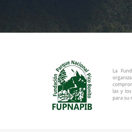
La Fund
organiz
comprome
las y lo
para su 