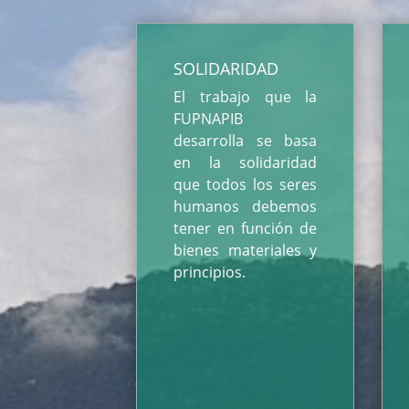
SOLIDARIDAD
El trabajo que la
FUPNAPIB
desarrolla se basa
en la solidaridad
que todos los seres
humanos debemos
tener en función de
bienes materiales y
principios.