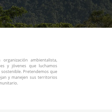
organización ambientalista,
res y jóvenes que luchamos
 sostenible. Pretendemos que
jan y manejen sus territorios
unitario.