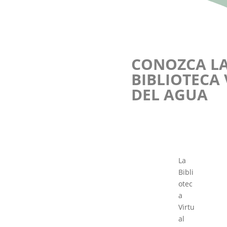
CONOZCA L
BIBLIOTECA
DEL AGUA
La
Bibli
otec
a
Virtu
al