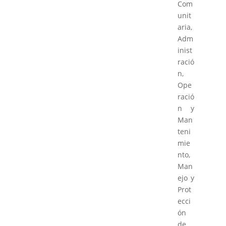
Com
unit
aria,
Adm
inist
ració
n,
Ope
ració
n y
Man
teni
mie
nto,
Man
ejo y
Prot
ecci
ón
de