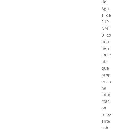
del
Agu
a de
FUP
NAPI
B es
una
herr
amie
nta
que
prop
orcio
na
infor
maci
ón
relev
ante
sobr