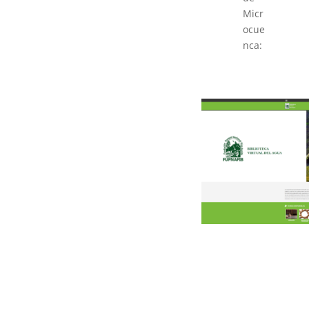
Micr
ocue
nca: