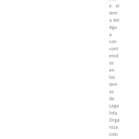
e el
tem
a del
Agu
a
con
cont
enid
os
en
los
tem
as
de
Lega
lida,
Orga
niza
ción