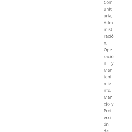
Com
unit
aria,
Adm
inist
ració
n,
Ope
ració
n y
Man
teni
mie
nto,
Man
ejo y
Prot
ecci
ón
de