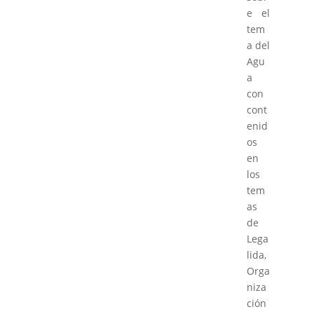
e el
tem
a del
Agu
a
con
cont
enid
os
en
los
tem
as
de
Lega
lida,
Orga
niza
ción