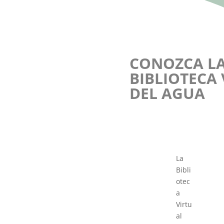
CONOZCA L
BIBLIOTECA
DEL AGUA
La
Bibli
otec
a
Virtu
al