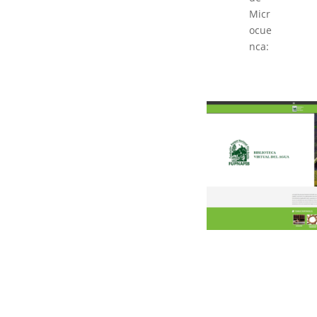
Micr
ocue
nca: