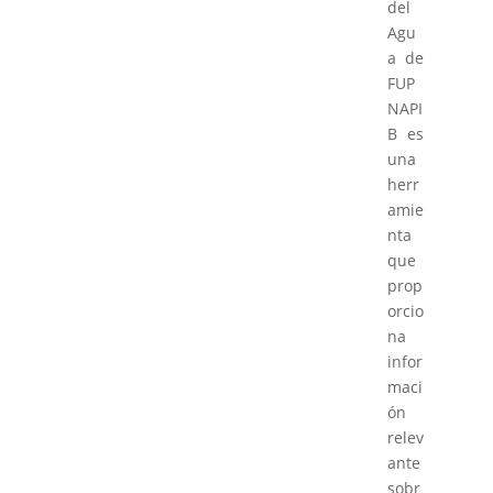
del
Agu
a de
FUP
NAPI
B es
una
herr
amie
nta
que
prop
orcio
na
infor
maci
ón
relev
ante
sobr