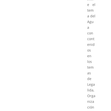
e el
tem
a del
Agu
a
con
cont
enid
os
en
los
tem
as
de
Lega
lida,
Orga
niza
ción