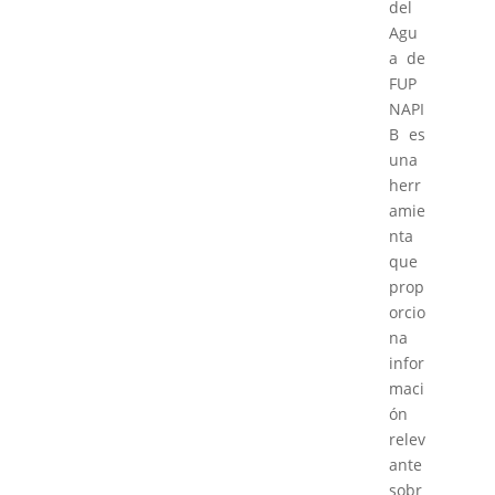
del
Agu
a de
FUP
NAPI
B es
una
herr
amie
nta
que
prop
orcio
na
infor
maci
ón
relev
ante
sobr