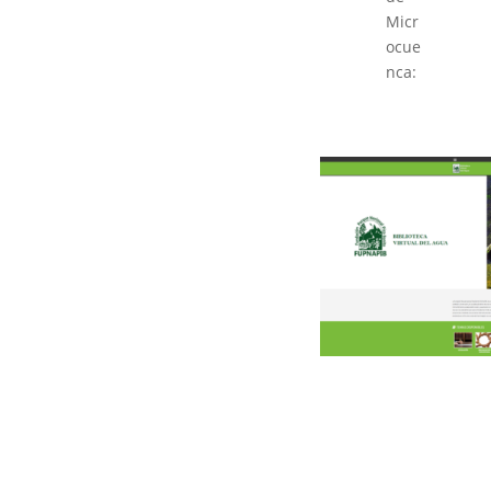
Micr
ocue
nca: