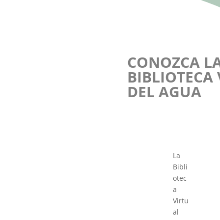
CONOZCA L
BIBLIOTECA
DEL AGUA
La
Bibli
otec
a
Virtu
al