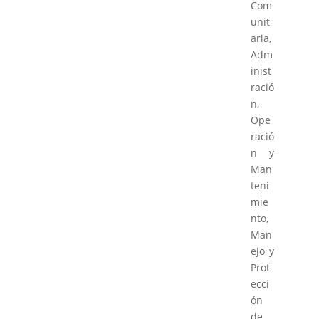
Com
unit
aria,
Adm
inist
ració
n,
Ope
ració
n y
Man
teni
mie
nto,
Man
ejo y
Prot
ecci
ón
de