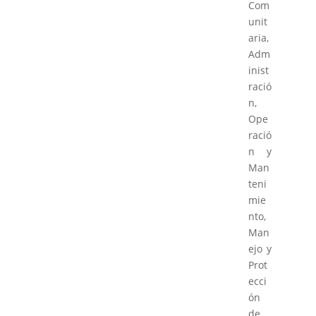
Com
unit
aria,
Adm
inist
ració
n,
Ope
ració
n y
Man
teni
mie
nto,
Man
ejo y
Prot
ecci
ón
de