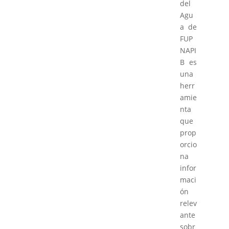
del
Agu
a de
FUP
NAPI
B es
una
herr
amie
nta
que
prop
orcio
na
infor
maci
ón
relev
ante
sobr