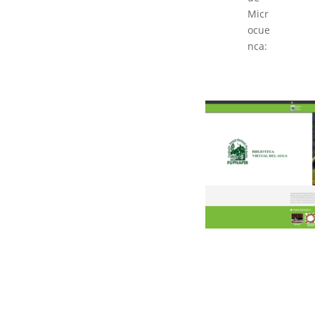
Micr
ocue
nca: