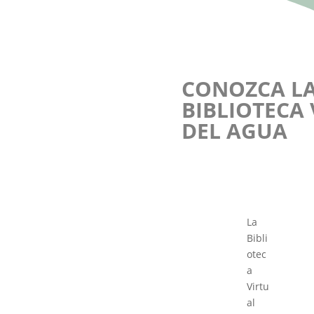
CONOZCA L
BIBLIOTECA
DEL AGUA
La
Bibli
otec
a
Virtu
al