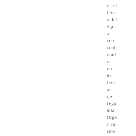
e el
tem
a del
Agu
a
con
cont
enid
os
en
los
tem
as
de
Lega
lida,
Orga
niza
ción