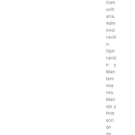
Com
unit
aria,
Adm
inist
ració
n,
Ope
ració
n y
Man
teni
mie
nto,
Man
ejo y
Prot
ecci
ón
de