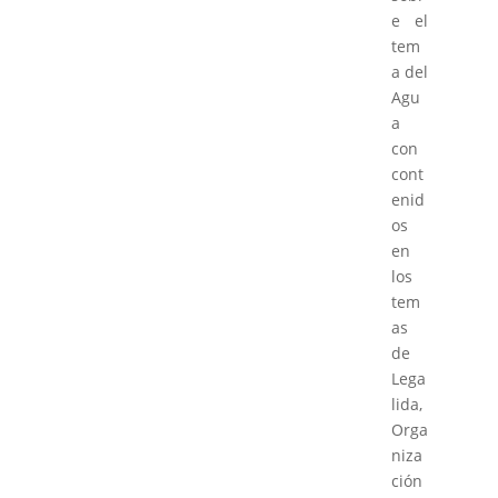
e el
tem
a del
Agu
a
con
cont
enid
os
en
los
tem
as
de
Lega
lida,
Orga
niza
ción