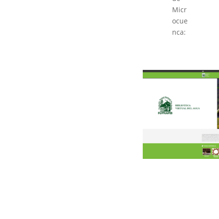
Micr
ocue
nca: