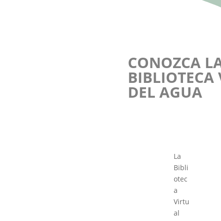
CONOZCA L
BIBLIOTECA
DEL AGUA
La
Bibli
otec
a
Virtu
al