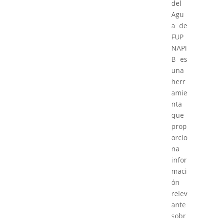
del
Agu
a de
FUP
NAPI
B es
una
herr
amie
nta
que
prop
orcio
na
infor
maci
ón
relev
ante
sobr