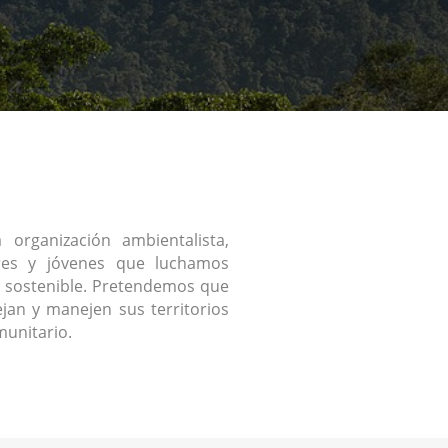
organización ambientalista,
res y jóvenes que luchamos
 sostenible. Pretendemos que
jan y manejen sus territorios
unitario.