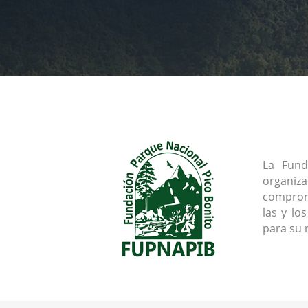
La Fund
organiz
comprome
las y lo
para su 