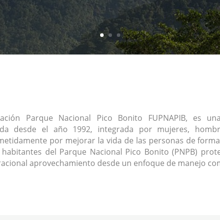
ación Parque Nacional Pico Bonito FUPNAPIB, es una 
ada desde el año 1992, integrada por mujeres, homb
tidamente por mejorar la vida de las personas de forma
s habitantes del Parque Nacional Pico Bonito (PNPB) prote
racional aprovechamiento desde un enfoque de manejo com