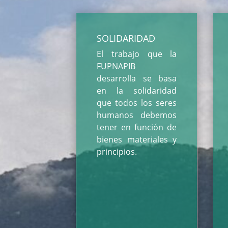
SOLIDARIDAD
El trabajo que la
FUPNAPIB
desarrolla se basa
en la solidaridad
que todos los seres
humanos debemos
tener en función de
bienes materiales y
principios.