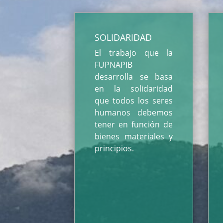
SOLIDARIDAD
El trabajo que la
FUPNAPIB
desarrolla se basa
en la solidaridad
que todos los seres
humanos debemos
tener en función de
bienes materiales y
principios.