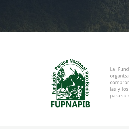
La Fund
organiz
comprome
las y lo
para su 