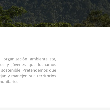
organización ambientalista,
res y jóvenes que luchamos
 sostenible. Pretendemos que
jan y manejen sus territorios
unitario.