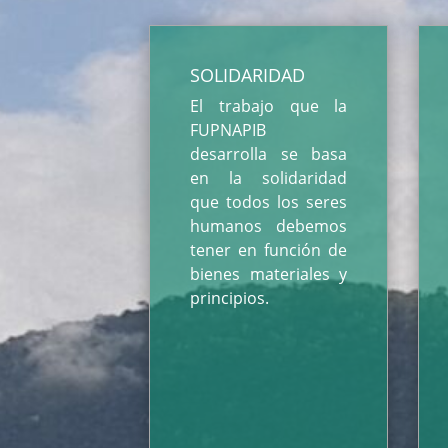
SOLIDARIDAD
El trabajo que la
FUPNAPIB
desarrolla se basa
en la solidaridad
que todos los seres
humanos debemos
tener en función de
bienes materiales y
principios.