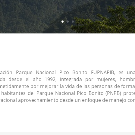
ación Parque Nacional Pico Bonito FUPNAPIB, es una 
ada desde el año 1992, integrada por mujeres, homb
tidamente por mejorar la vida de las personas de forma
s habitantes del Parque Nacional Pico Bonito (PNPB) prote
racional aprovechamiento desde un enfoque de manejo com