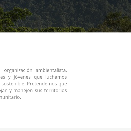
organización ambientalista,
res y jóvenes que luchamos
 sostenible. Pretendemos que
jan y manejen sus territorios
unitario.