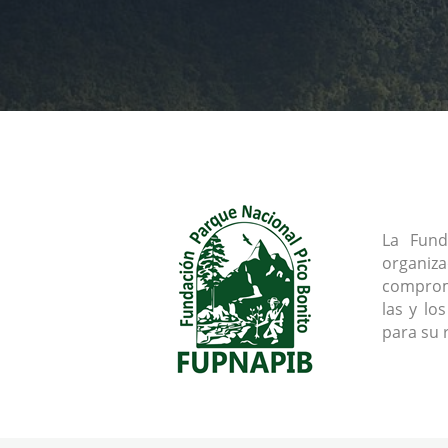
La Fund
organiz
comprome
las y lo
para su 