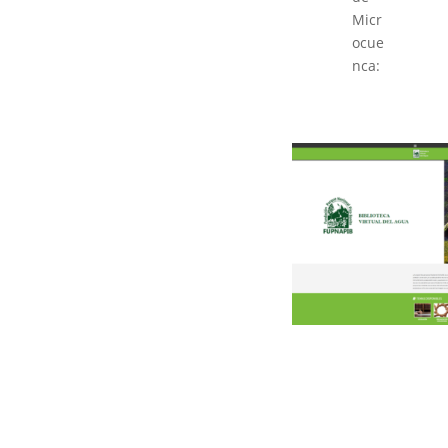
Micr
ocue
nca: