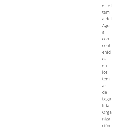
e el
tem
a del
Agu
a
con
cont
enid
os
en
los
tem
as
de
Lega
lida,
Orga
niza
ción