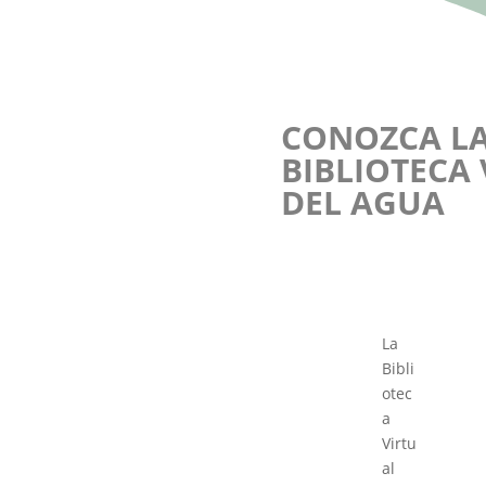
CONOZCA L
BIBLIOTECA
DEL AGUA
La
Bibli
otec
a
Virtu
al