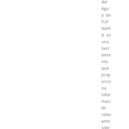
del
Agu
a de
FUP
NAPI
B es
una
herr
amie
nta
que
prop
orcio
na
infor
maci
ón
relev
ante
sobr