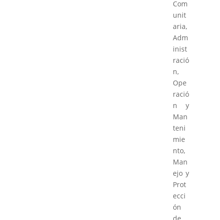
Com
unit
aria,
Adm
inist
ració
n,
Ope
ració
n y
Man
teni
mie
nto,
Man
ejo y
Prot
ecci
ón
de