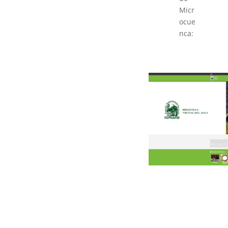
Micr
ocue
nca: