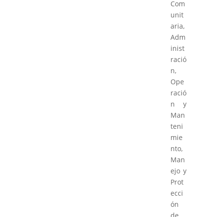
Com
unit
aria,
Adm
inist
ració
n,
Ope
ració
n y
Man
teni
mie
nto,
Man
ejo y
Prot
ecci
ón
de