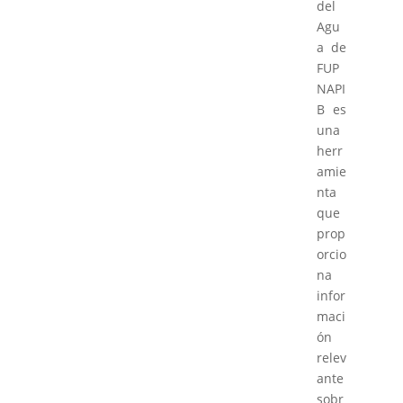
del
Agu
a de
FUP
NAPI
B es
una
herr
amie
nta
que
prop
orcio
na
infor
maci
ón
relev
ante
sobr