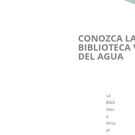
CONOZCA L
BIBLIOTECA
DEL AGUA
La
Bibli
otec
a
Virtu
al