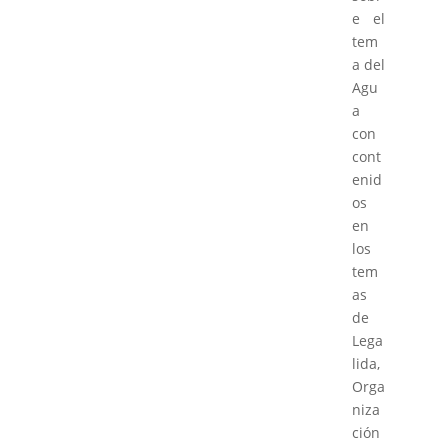
e el
tem
a del
Agu
a
con
cont
enid
os
en
los
tem
as
de
Lega
lida,
Orga
niza
ción