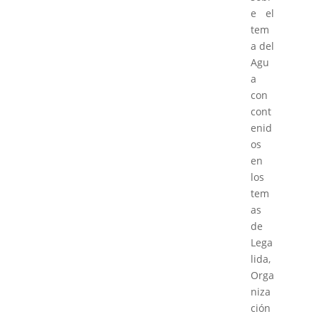
e el
tem
a del
Agu
a
con
cont
enid
os
en
los
tem
as
de
Lega
lida,
Orga
niza
ción