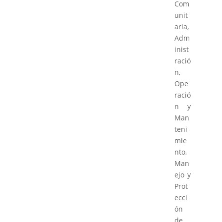
Com
unit
aria,
Adm
inist
ració
n,
Ope
ració
n y
Man
teni
mie
nto,
Man
ejo y
Prot
ecci
ón
de