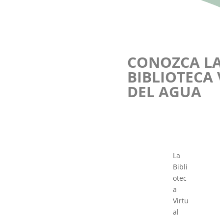
CONOZCA L
BIBLIOTECA
DEL AGUA
La
Bibli
otec
a
Virtu
al