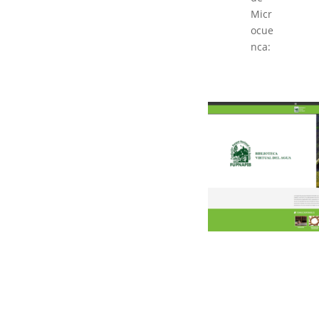
Micr
ocue
nca: