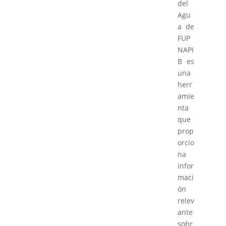
del
Agu
a de
FUP
NAPI
B es
una
herr
amie
nta
que
prop
orcio
na
infor
maci
ón
relev
ante
sobr