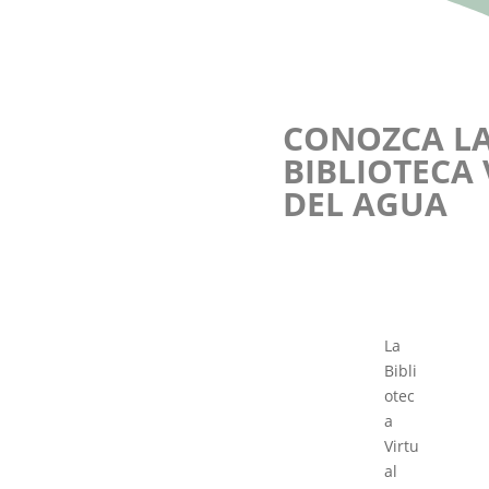
CONOZCA L
BIBLIOTECA
DEL AGUA
La
Bibli
otec
a
Virtu
al