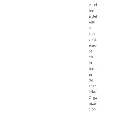
e el
tem
a del
Agu
a
con
cont
enid
os
en
los
tem
as
de
Lega
lida,
Orga
niza
ción