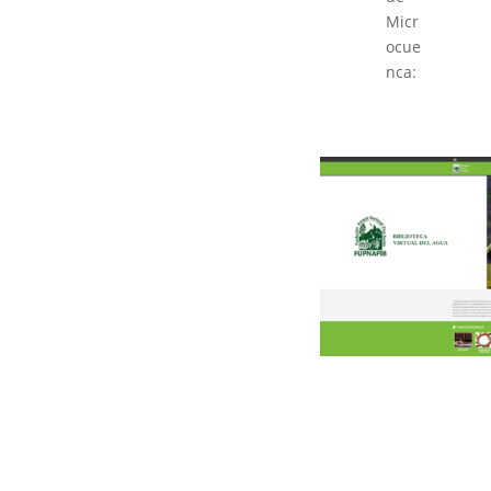
Micr
ocue
nca: