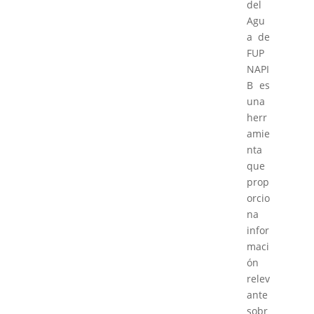
del
Agu
a de
FUP
NAPI
B es
una
herr
amie
nta
que
prop
orcio
na
infor
maci
ón
relev
ante
sobr