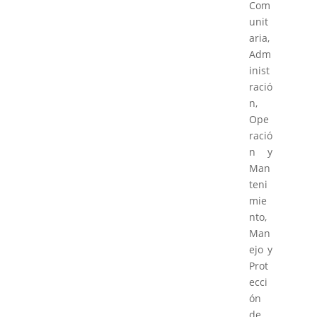
Com
unit
aria,
Adm
inist
ració
n,
Ope
ració
n y
Man
teni
mie
nto,
Man
ejo y
Prot
ecci
ón
de