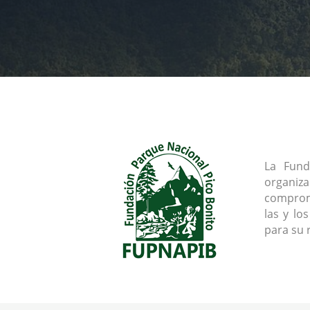
La Fund
organiz
comprome
las y lo
para su 