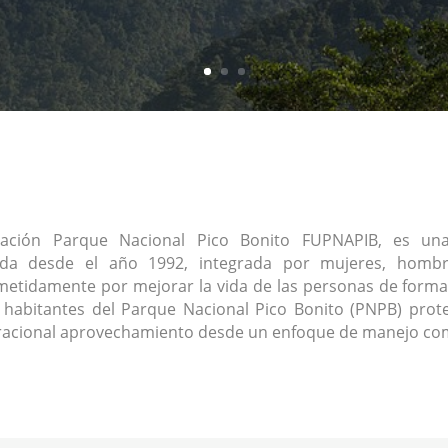
ación Parque Nacional Pico Bonito FUPNAPIB, es una 
ada desde el año 1992, integrada por mujeres, homb
tidamente por mejorar la vida de las personas de forma
s habitantes del Parque Nacional Pico Bonito (PNPB) prote
racional aprovechamiento desde un enfoque de manejo com