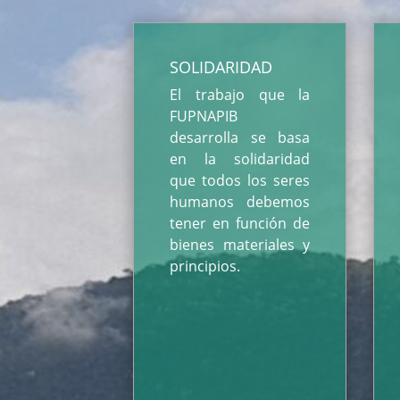
SOLIDARIDAD
El trabajo que la
FUPNAPIB
desarrolla se basa
en la solidaridad
que todos los seres
humanos debemos
tener en función de
bienes materiales y
principios.