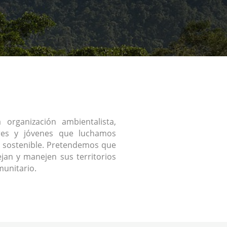
organización ambientalista,
res y jóvenes que luchamos
 sostenible. Pretendemos que
jan y manejen sus territorios
unitario.