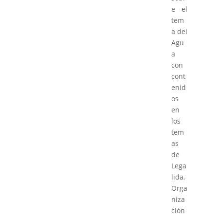
e el
tem
a del
Agu
a
con
cont
enid
os
en
los
tem
as
de
Lega
lida,
Orga
niza
ción