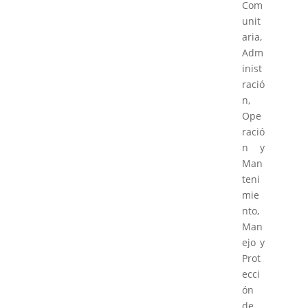
Com
unit
aria,
Adm
inist
ració
n,
Ope
ració
n y
Man
teni
mie
nto,
Man
ejo y
Prot
ecci
ón
de