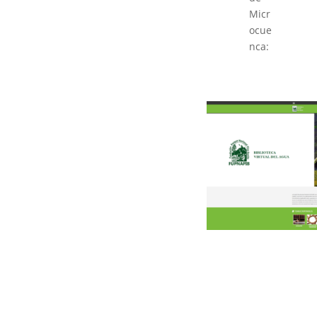
Micr
ocue
nca: