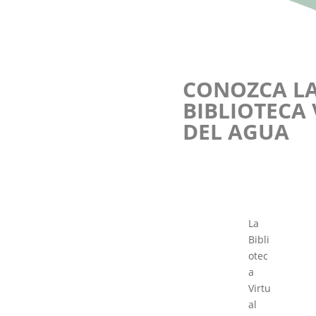
CONOZCA L
BIBLIOTECA
DEL AGUA
La
Bibli
otec
a
Virtu
al