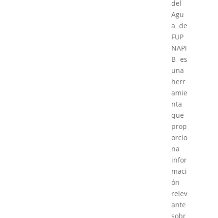
del
Agu
a de
FUP
NAPI
B es
una
herr
amie
nta
que
prop
orcio
na
infor
maci
ón
relev
ante
sobr