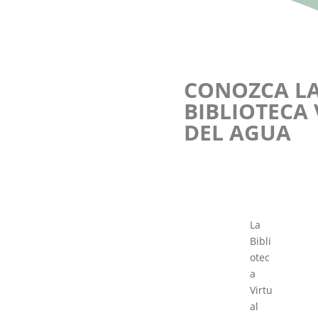
CONOZCA L
BIBLIOTECA
DEL AGUA
La
Bibli
otec
a
Virtu
al