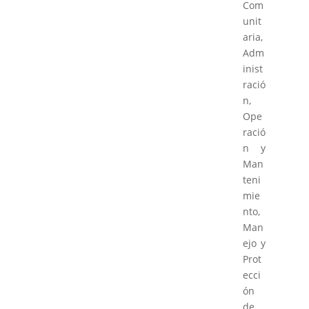
Com
unit
aria,
Adm
inist
ració
n,
Ope
ració
n y
Man
teni
mie
nto,
Man
ejo y
Prot
ecci
ón
de