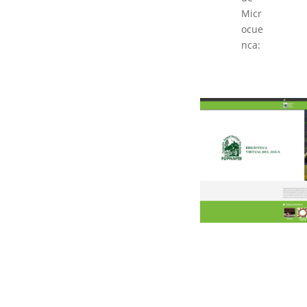
Micr
ocue
nca: