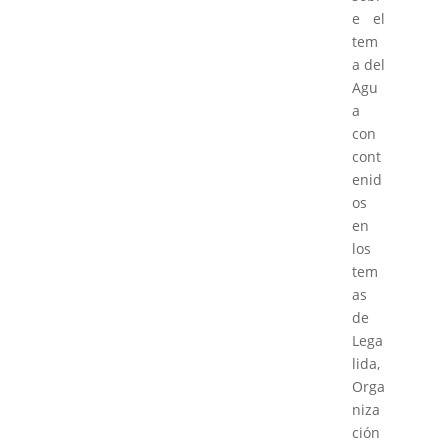
e el
tem
a del
Agu
a
con
cont
enid
os
en
los
tem
as
de
Lega
lida,
Orga
niza
ción