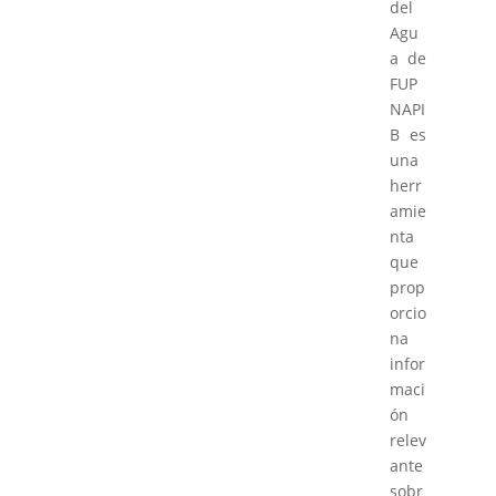
del
Agu
a de
FUP
NAPI
B es
una
herr
amie
nta
que
prop
orcio
na
infor
maci
ón
relev
ante
sobr