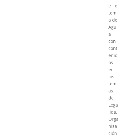
e el
tem
a del
Agu
a
con
cont
enid
os
en
los
tem
as
de
Lega
lida,
Orga
niza
ción