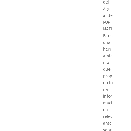
del
Agu
a de
FUP
NAPI
B es
una
herr
amie
nta
que
prop
orcio
na
infor
maci
ón
relev
ante
sobr