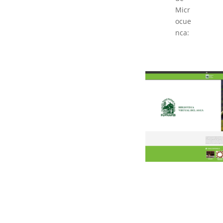
Micr
ocue
nca: