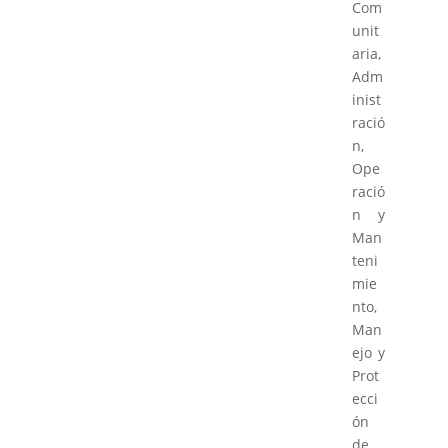
Com
unit
aria,
Adm
inist
ració
n,
Ope
ració
n y
Man
teni
mie
nto,
Man
ejo y
Prot
ecci
ón
de