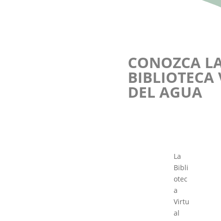
CONOZCA L
BIBLIOTECA
DEL AGUA
La
Bibli
otec
a
Virtu
al