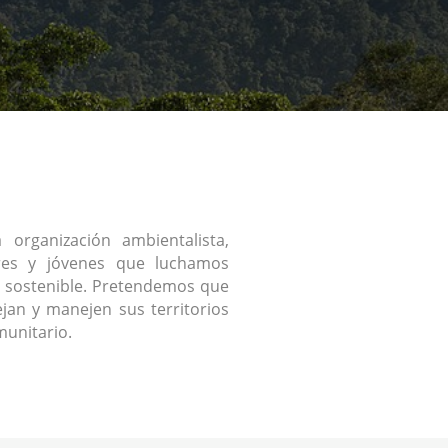
organización ambientalista,
res y jóvenes que luchamos
 sostenible. Pretendemos que
jan y manejen sus territorios
unitario.