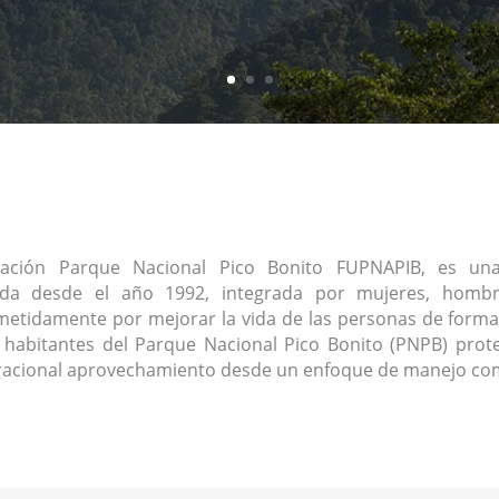
ación Parque Nacional Pico Bonito FUPNAPIB, es una 
ada desde el año 1992, integrada por mujeres, homb
tidamente por mejorar la vida de las personas de forma
s habitantes del Parque Nacional Pico Bonito (PNPB) prote
racional aprovechamiento desde un enfoque de manejo com