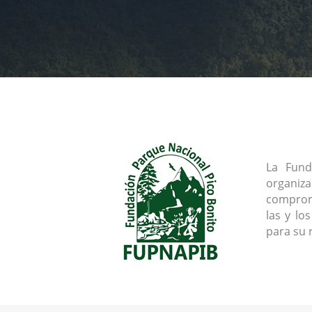
La Fund
organiz
comprome
las y lo
para su 