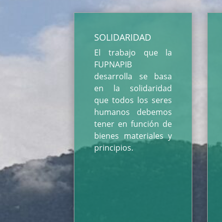
SOLIDARIDAD
El trabajo que la
FUPNAPIB
desarrolla se basa
en la solidaridad
que todos los seres
humanos debemos
tener en función de
bienes materiales y
principios.