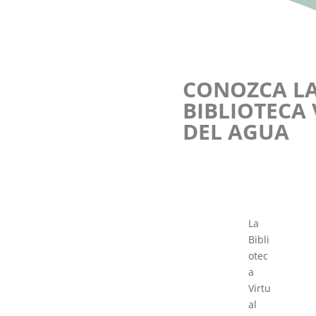
CONOZCA L
BIBLIOTECA
DEL AGUA
La
Bibli
otec
a
Virtu
al