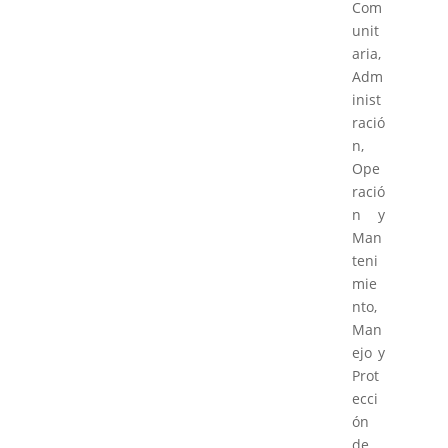
Com
unit
aria,
Adm
inist
ració
n,
Ope
ració
n y
Man
teni
mie
nto,
Man
ejo y
Prot
ecci
ón
de