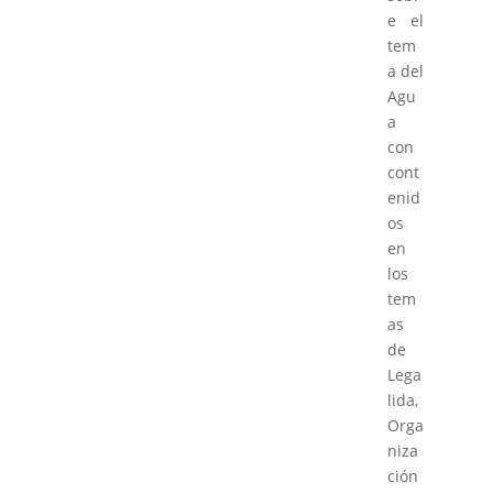
e el
tem
a del
Agu
a
con
cont
enid
os
en
los
tem
as
de
Lega
lida,
Orga
niza
ción