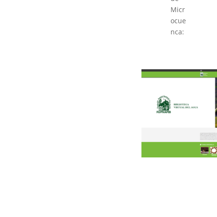
Micr
ocue
nca: