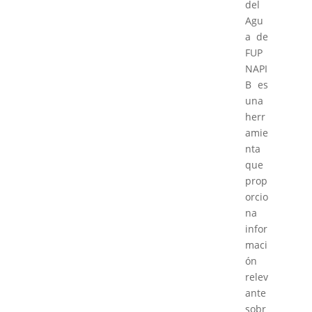
del
Agu
a de
FUP
NAPI
B es
una
herr
amie
nta
que
prop
orcio
na
infor
maci
ón
relev
ante
sobr