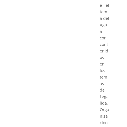
e el
tem
a del
Agu
a
con
cont
enid
os
en
los
tem
as
de
Lega
lida,
Orga
niza
ción