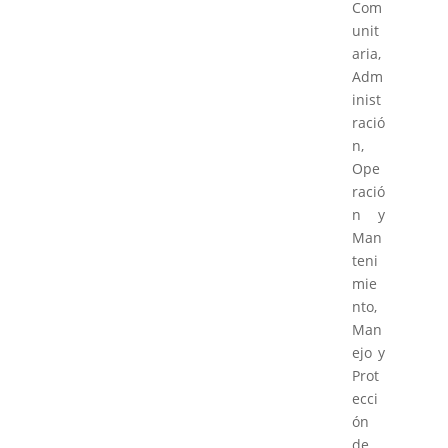
Com
unit
aria,
Adm
inist
ració
n,
Ope
ració
n y
Man
teni
mie
nto,
Man
ejo y
Prot
ecci
ón
de