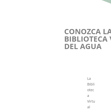
CONOZCA L
BIBLIOTECA
DEL AGUA
La
Bibli
otec
a
Virtu
al