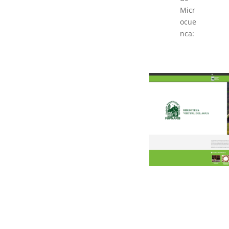
Micr
ocue
nca: