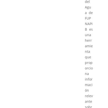
del
Agu
a de
FUP
NAPI
B es
una
herr
amie
nta
que
prop
orcio
na
infor
maci
ón
relev
ante
sobr