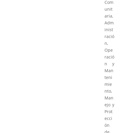
Com
unit
aria,
Adm
inist
ració
n,
Ope
ració
n y
Man
teni
mie
nto,
Man
ejo y
Prot
ecci
ón
de