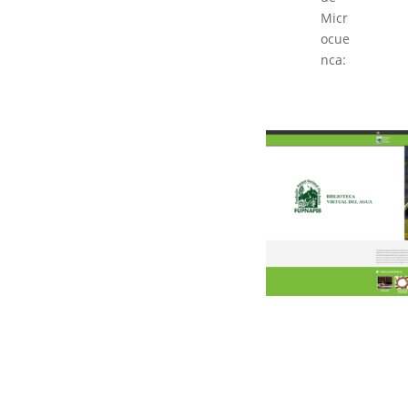
Micr
ocue
nca: