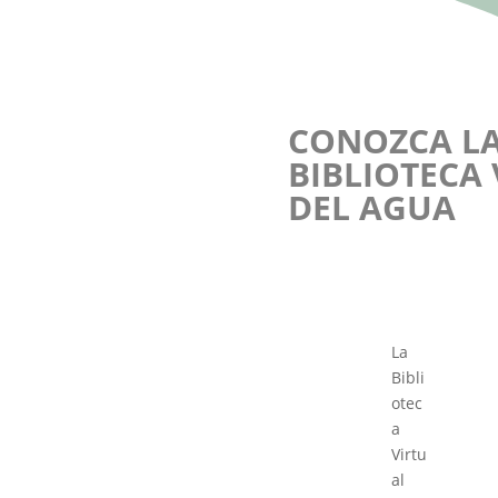
CONOZCA L
BIBLIOTECA
DEL AGUA
La
Bibli
otec
a
Virtu
al