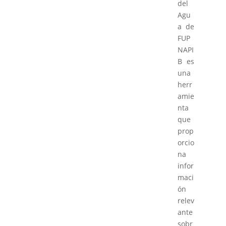
del
Agu
a de
FUP
NAPI
B es
una
herr
amie
nta
que
prop
orcio
na
infor
maci
ón
relev
ante
sobr