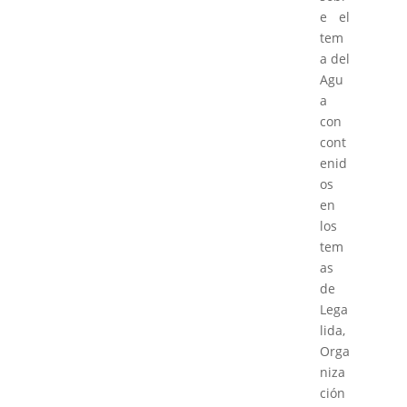
e el
tem
a del
Agu
a
con
cont
enid
os
en
los
tem
as
de
Lega
lida,
Orga
niza
ción