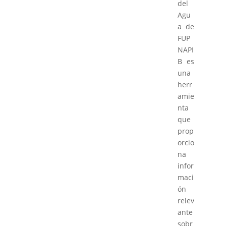
del
Agu
a de
FUP
NAPI
B es
una
herr
amie
nta
que
prop
orcio
na
infor
maci
ón
relev
ante
sobr