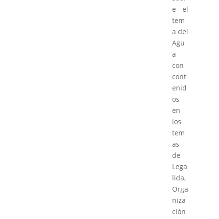
e el
tem
a del
Agu
a
con
cont
enid
os
en
los
tem
as
de
Lega
lida,
Orga
niza
ción