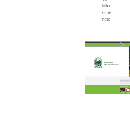
Micr
ocue
nca: