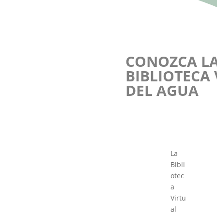
CONOZCA L
BIBLIOTECA
DEL AGUA
La
Bibli
otec
a
Virtu
al