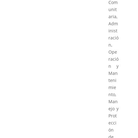
Com
unit
aria,
Adm
inist
ració
n,
Ope
ració
n y
Man
teni
mie
nto,
Man
ejo y
Prot
ecci
ón
de