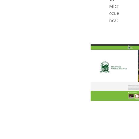
Micr
ocue
nca: