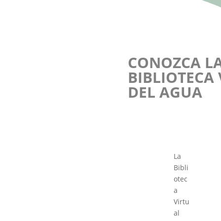
CONOZCA L
BIBLIOTECA
DEL AGUA
La
Bibli
otec
a
Virtu
al