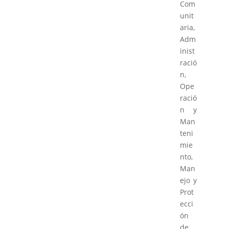
Com
unit
aria,
Adm
inist
ració
n,
Ope
ració
n y
Man
teni
mie
nto,
Man
ejo y
Prot
ecci
ón
de