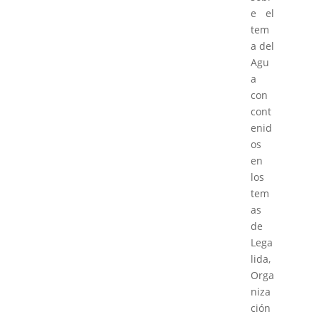
e el
tem
a del
Agu
a
con
cont
enid
os
en
los
tem
as
de
Lega
lida,
Orga
niza
ción