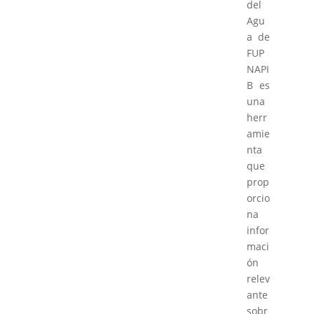
del
Agu
a de
FUP
NAPI
B es
una
herr
amie
nta
que
prop
orcio
na
infor
maci
ón
relev
ante
sobr