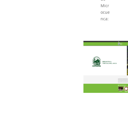
Micr
ocue
nca: