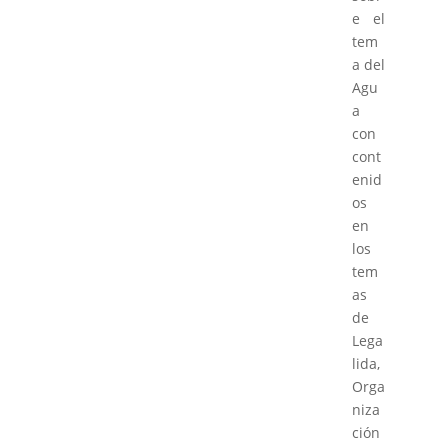
e el
tem
a del
Agu
a
con
cont
enid
os
en
los
tem
as
de
Lega
lida,
Orga
niza
ción