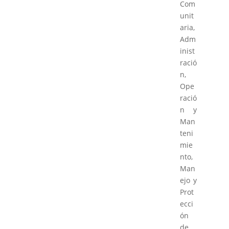
Com
unit
aria,
Adm
inist
ració
n,
Ope
ració
n y
Man
teni
mie
nto,
Man
ejo y
Prot
ecci
ón
de