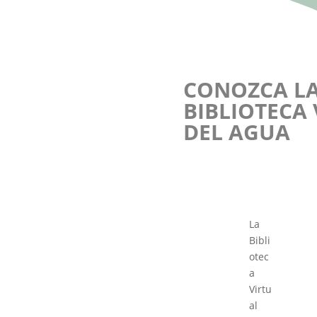
CONOZCA L
BIBLIOTECA
DEL AGUA
La
Bibli
otec
a
Virtu
al