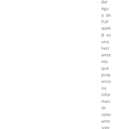
del
Agu
a de
FUP
NAPI
B es
una
herr
amie
nta
que
prop
orcio
na
infor
maci
ón
relev
ante
sobr