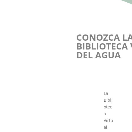
CONOZCA L
BIBLIOTECA
DEL AGUA
La
Bibli
otec
a
Virtu
al