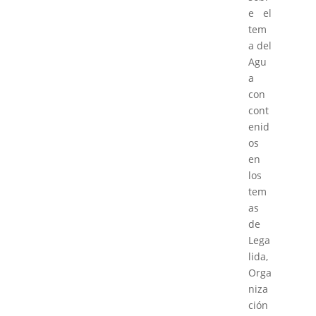
e el
tem
a del
Agu
a
con
cont
enid
os
en
los
tem
as
de
Lega
lida,
Orga
niza
ción