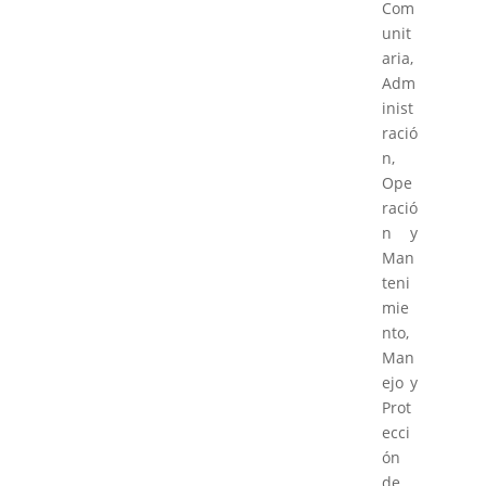
Com
unit
aria,
Adm
inist
ració
n,
Ope
ració
n y
Man
teni
mie
nto,
Man
ejo y
Prot
ecci
ón
de