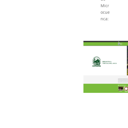
Micr
ocue
nca: