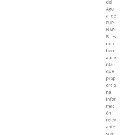
del
Agu
a de
FUP
NAPI
B es
una
herr
amie
nta
que
prop
orcio
na
infor
maci
ón
relev
ante
sobr