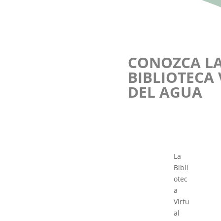
CONOZCA L
BIBLIOTECA
DEL AGUA
La
Bibli
otec
a
Virtu
al