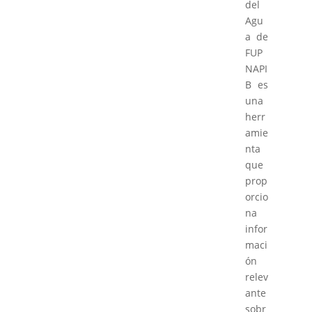
del
Agu
a de
FUP
NAPI
B es
una
herr
amie
nta
que
prop
orcio
na
infor
maci
ón
relev
ante
sobr