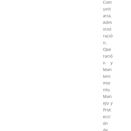
Com
unit
aria,
Adm
inist
ració
n,
Ope
ració
n y
Man
teni
mie
nto,
Man
ejo y
Prot
ecci
ón
de