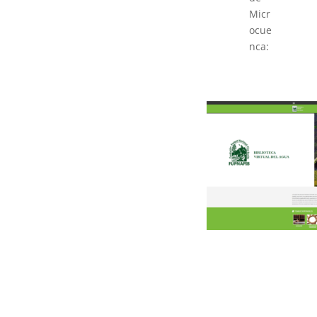
Micr
ocue
nca: