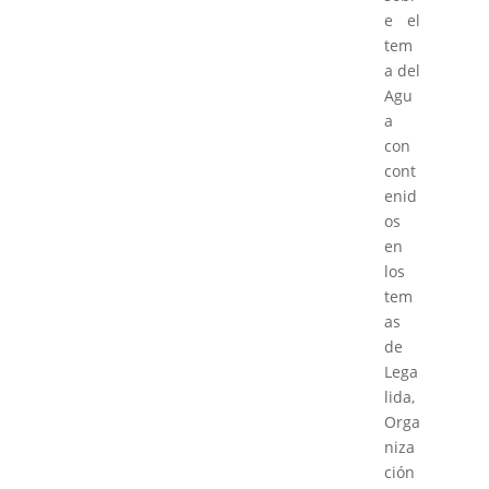
e el
tem
a del
Agu
a
con
cont
enid
os
en
los
tem
as
de
Lega
lida,
Orga
niza
ción