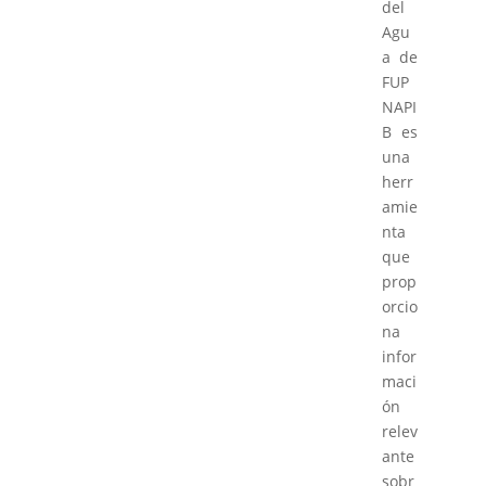
del
Agu
a de
FUP
NAPI
B es
una
herr
amie
nta
que
prop
orcio
na
infor
maci
ón
relev
ante
sobr