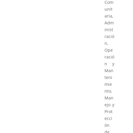
Com
unit
aria,
Adm
inist
ració
n,
Ope
ració
n y
Man
teni
mie
nto,
Man
ejo y
Prot
ecci
ón
de