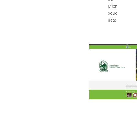
Micr
ocue
nca: