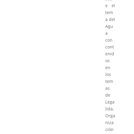
e el
tem
a del
Agu
a
con
cont
enid
os
en
los
tem
as
de
Lega
lida,
Orga
niza
ción