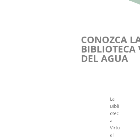
CONOZCA L
BIBLIOTECA
DEL AGUA
La
Bibli
otec
a
Virtu
al