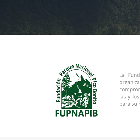
La Fund
organiz
comprome
las y lo
para su 