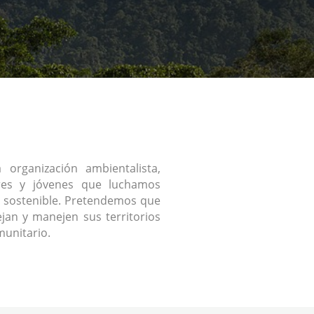
organización ambientalista,
res y jóvenes que luchamos
 sostenible. Pretendemos que
jan y manejen sus territorios
unitario.