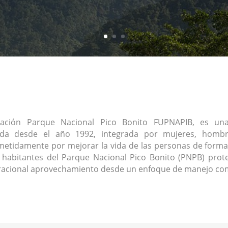
ación Parque Nacional Pico Bonito FUPNAPIB, es una 
ada desde el año 1992, integrada por mujeres, homb
tidamente por mejorar la vida de las personas de forma
s habitantes del Parque Nacional Pico Bonito (PNPB) prote
racional aprovechamiento desde un enfoque de manejo com