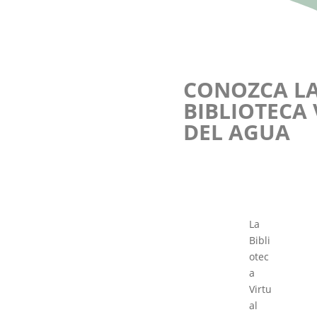
CONOZCA L
BIBLIOTECA
DEL AGUA
La
Bibli
otec
a
Virtu
al