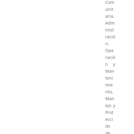
Com
unit
aria,
Adm
inist
ració
n,
Ope
ració
n y
Man
teni
mie
nto,
Man
ejo y
Prot
ecci
ón
de