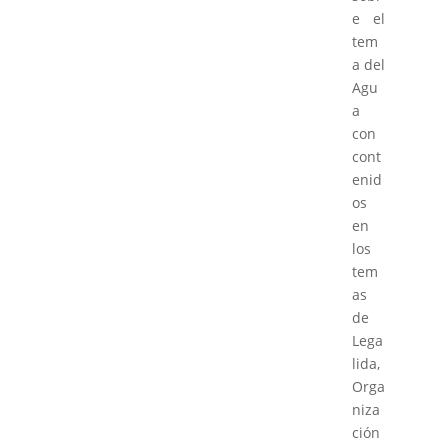
e el
tem
a del
Agu
a
con
cont
enid
os
en
los
tem
as
de
Lega
lida,
Orga
niza
ción