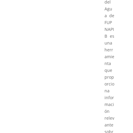
del
Agu
a de
FUP
NAPI
B es
una
herr
amie
nta
que
prop
orcio
na
infor
maci
ón
relev
ante
sobr