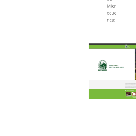
Micr
ocue
nca: