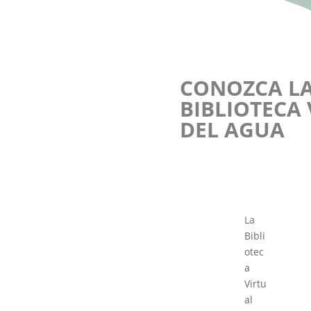
CONOZCA L
BIBLIOTECA
DEL AGUA
La
Bibli
otec
a
Virtu
al