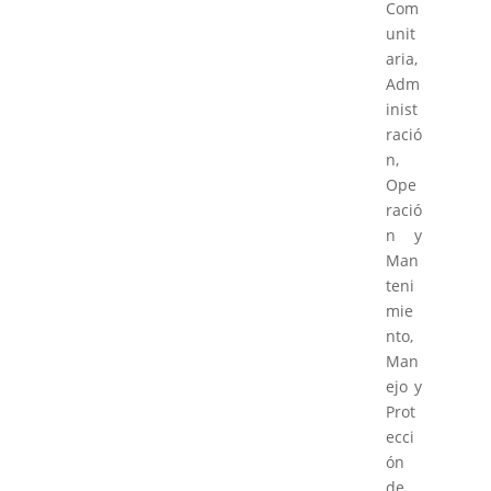
Com
unit
aria,
Adm
inist
ració
n,
Ope
ració
n y
Man
teni
mie
nto,
Man
ejo y
Prot
ecci
ón
de