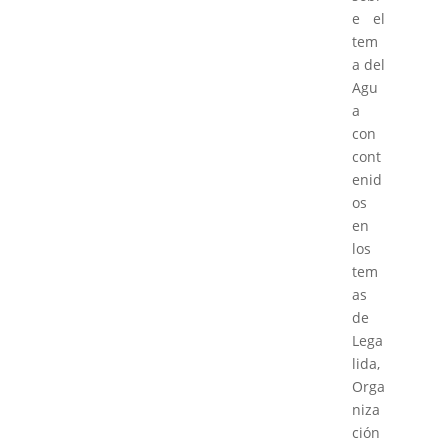
e el
tem
a del
Agu
a
con
cont
enid
os
en
los
tem
as
de
Lega
lida,
Orga
niza
ción