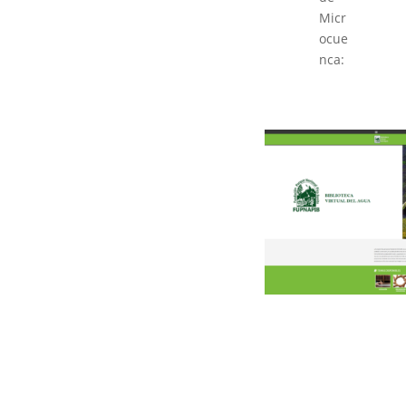
Micr
ocue
nca: