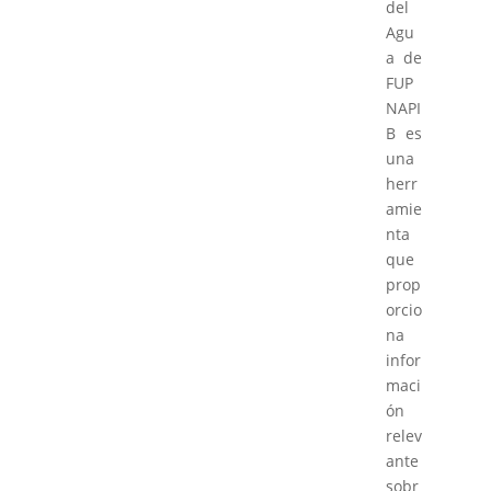
del
Agu
a de
FUP
NAPI
B es
una
herr
amie
nta
que
prop
orcio
na
infor
maci
ón
relev
ante
sobr