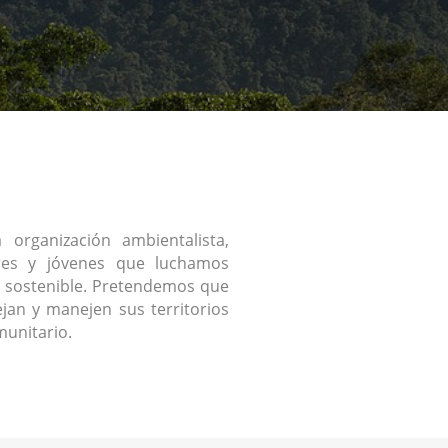
organización ambientalista,
res y jóvenes que luchamos
 sostenible. Pretendemos que
jan y manejen sus territorios
unitario.