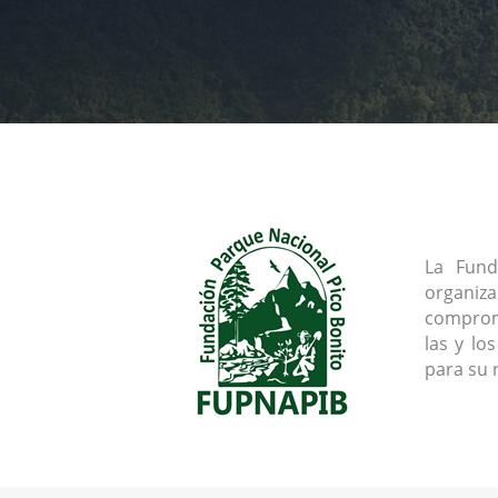
La Fund
organiz
comprome
las y lo
para su 