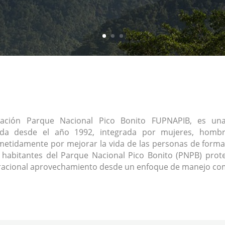
ación Parque Nacional Pico Bonito FUPNAPIB, es una 
ada desde el año 1992, integrada por mujeres, homb
tidamente por mejorar la vida de las personas de forma
s habitantes del Parque Nacional Pico Bonito (PNPB) prote
racional aprovechamiento desde un enfoque de manejo com