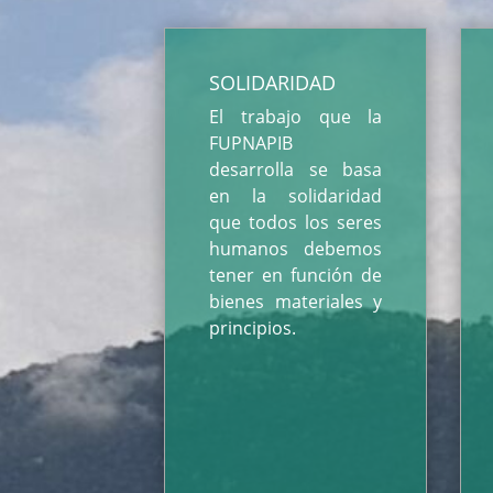
SOLIDARIDAD
El trabajo que la
FUPNAPIB
desarrolla se basa
en la solidaridad
que todos los seres
humanos debemos
tener en función de
bienes materiales y
principios.