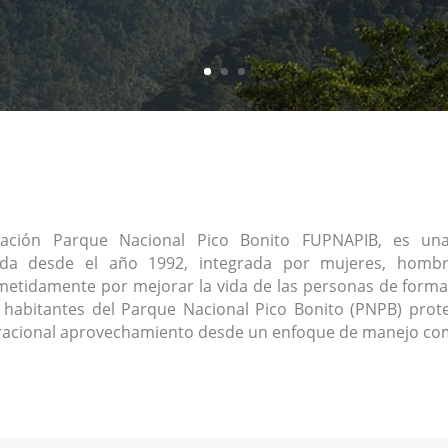
ación Parque Nacional Pico Bonito FUPNAPIB, es una 
ada desde el año 1992, integrada por mujeres, homb
tidamente por mejorar la vida de las personas de forma
s habitantes del Parque Nacional Pico Bonito (PNPB) prote
racional aprovechamiento desde un enfoque de manejo com