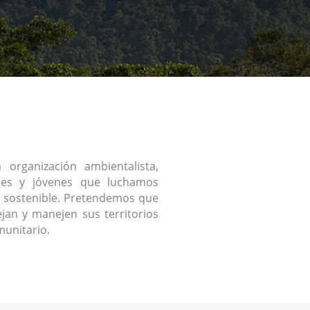
organización ambientalista,
res y jóvenes que luchamos
 sostenible. Pretendemos que
jan y manejen sus territorios
unitario.