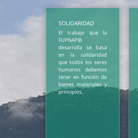
SOLIDARIDAD
El trabajo que la
FUPNAPIB
desarrolla se basa
en la solidaridad
que todos los seres
humanos debemos
tener en función de
bienes materiales y
principios.