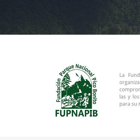
La Fund
organiz
comprome
las y lo
para su 