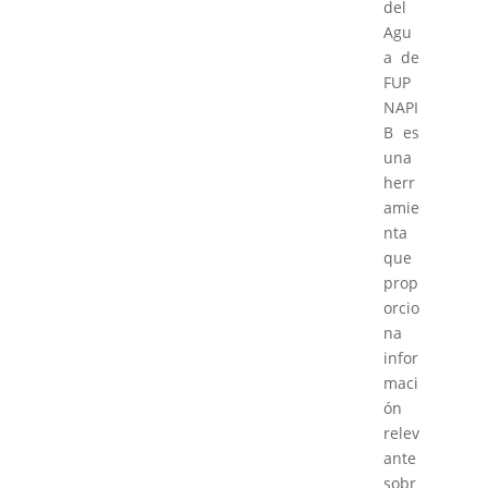
del
Agu
a de
FUP
NAPI
B es
una
herr
amie
nta
que
prop
orcio
na
infor
maci
ón
relev
ante
sobr