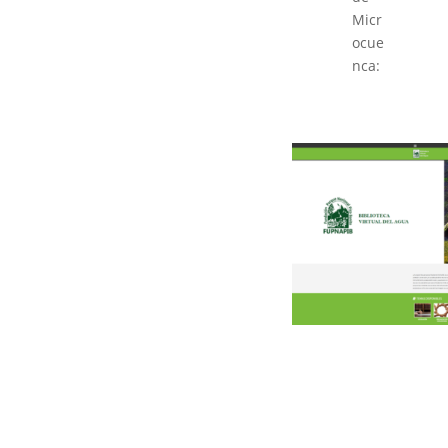
Micr
ocue
nca: