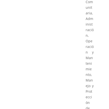
Com
unit
aria,
Adm
inist
ració
n,
Ope
ració
n y
Man
teni
mie
nto,
Man
ejo y
Prot
ecci
ón
de