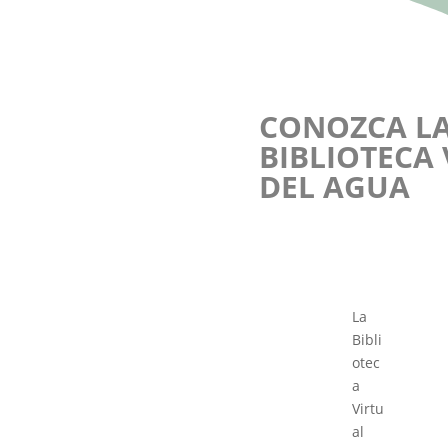
CONOZCA L
BIBLIOTECA
DEL AGUA
La
Bibli
otec
a
Virtu
al