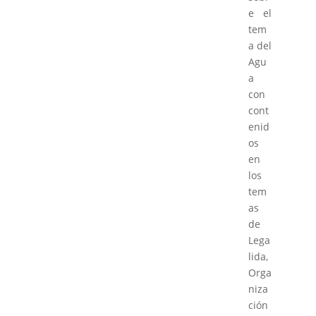
e el
tem
a del
Agu
a
con
cont
enid
os
en
los
tem
as
de
Lega
lida,
Orga
niza
ción