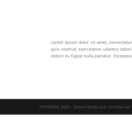
Lorem ipsum dolor sit amet, consectetur
quis nostrud exercitation ullamco labori
dolore eu fugiat nulla pariatur. Excepteu
FUPNAPIB 2020 - Desarrollado por clickitla.net