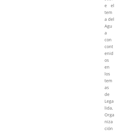
e el
tem
a del
Agu
a
con
cont
enid
os
en
los
tem
as
de
Lega
lida,
Orga
niza
ción