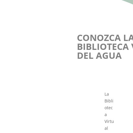
CONOZCA L
BIBLIOTECA
DEL AGUA
La
Bibli
otec
a
Virtu
al