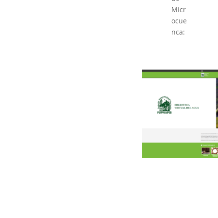
Micr
ocue
nca: