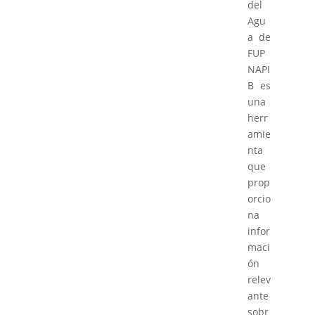
del
Agu
a de
FUP
NAPI
B es
una
herr
amie
nta
que
prop
orcio
na
infor
maci
ón
relev
ante
sobr