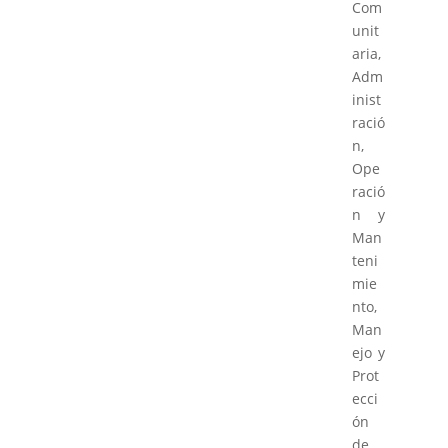
Com
unit
aria,
Adm
inist
ració
n,
Ope
ració
n y
Man
teni
mie
nto,
Man
ejo y
Prot
ecci
ón
de