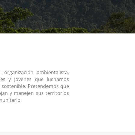
organización ambientalista,
res y jóvenes que luchamos
 sostenible. Pretendemos que
jan y manejen sus territorios
unitario.