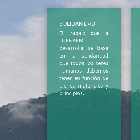
SOLIDARIDAD
El trabajo que la
FUPNAPIB
desarrolla se basa
en la solidaridad
que todos los seres
humanos debemos
tener en función de
bienes materiales y
principios.