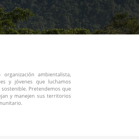
organización ambientalista,
res y jóvenes que luchamos
 sostenible. Pretendemos que
jan y manejen sus territorios
unitario.