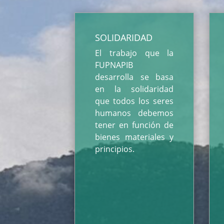
SOLIDARIDAD
El trabajo que la
FUPNAPIB
desarrolla se basa
en la solidaridad
que todos los seres
humanos debemos
tener en función de
bienes materiales y
principios.