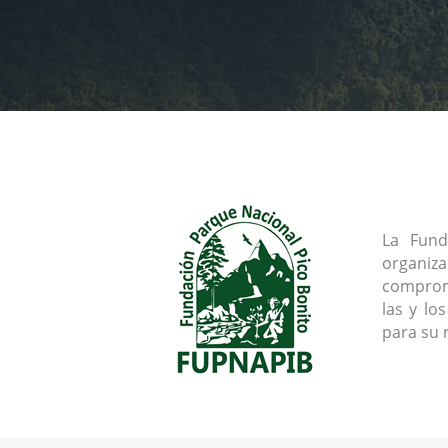
La Fund
organiz
comprome
las y lo
para su 