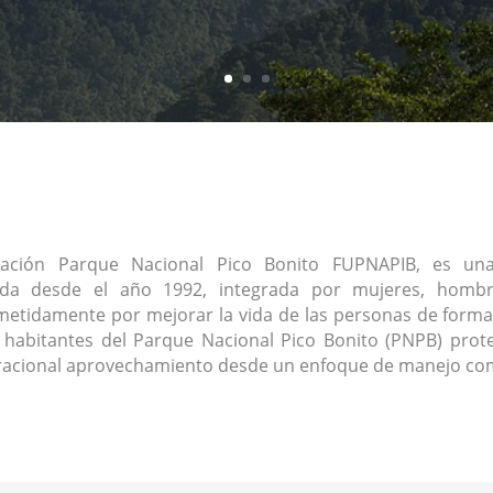
ación Parque Nacional Pico Bonito FUPNAPIB, es una 
ada desde el año 1992, integrada por mujeres, homb
tidamente por mejorar la vida de las personas de forma
s habitantes del Parque Nacional Pico Bonito (PNPB) prote
racional aprovechamiento desde un enfoque de manejo com