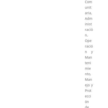
Com
unit
aria,
Adm
inist
ració
n,
Ope
ració
n y
Man
teni
mie
nto,
Man
ejo y
Prot
ecci
ón
de