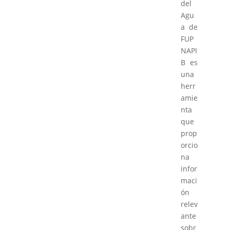
del
Agu
a de
FUP
NAPI
B es
una
herr
amie
nta
que
prop
orcio
na
infor
maci
ón
relev
ante
sobr