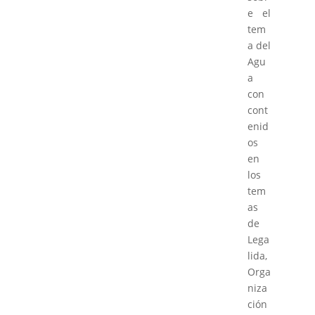
e el
tem
a del
Agu
a
con
cont
enid
os
en
los
tem
as
de
Lega
lida,
Orga
niza
ción