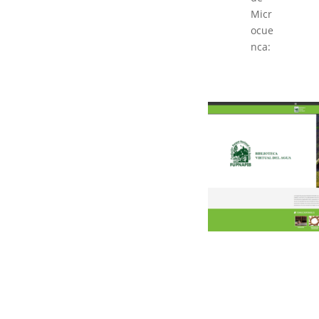
Micr
ocue
nca: