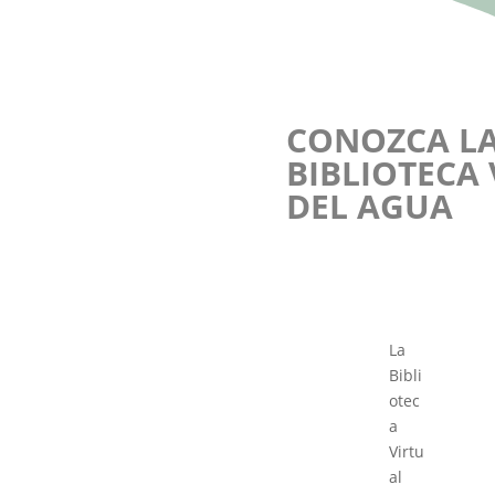
CONOZCA L
BIBLIOTECA
DEL AGUA
La
Bibli
otec
a
Virtu
al