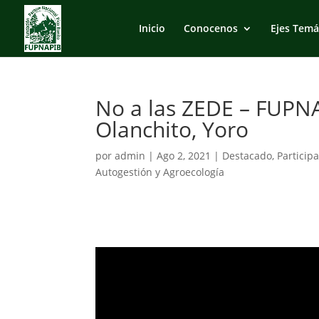
Inicio
Conocenos
Ejes Temá
No a las ZEDE – FUPNA
Olanchito, Yoro
por
admin
|
Ago 2, 2021
|
Destacado
,
Particip
Autogestión y Agroecología