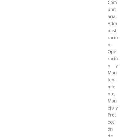
Com
unit
aria,
Adm
inist
ració
n,
Ope
ració
n y
Man
teni
mie
nto,
Man
ejo y
Prot
ecci
ón
de