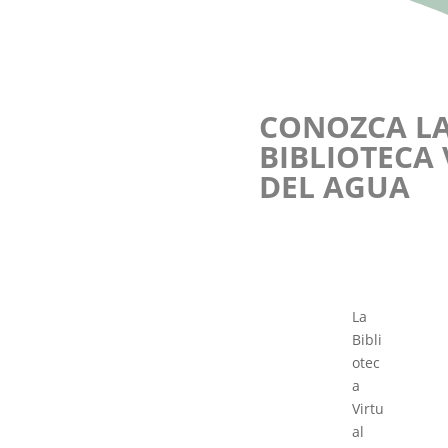
CONOZCA L
BIBLIOTECA
DEL AGUA
La
Bibli
otec
a
Virtu
al