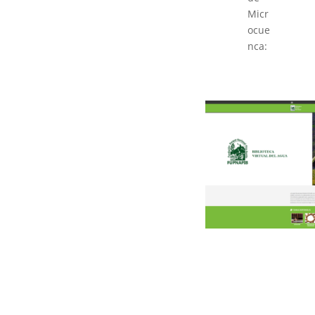
Micr
ocue
nca: