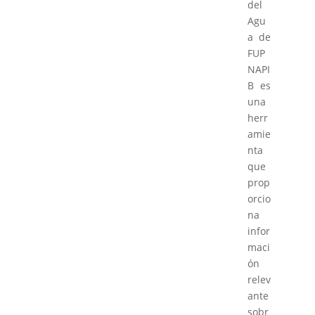
del
Agu
a de
FUP
NAPI
B es
una
herr
amie
nta
que
prop
orcio
na
infor
maci
ón
relev
ante
sobr