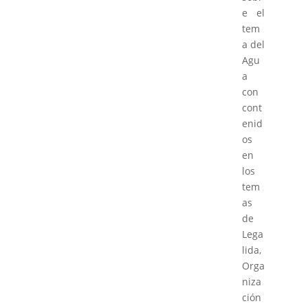
e el
tem
a del
Agu
a
con
cont
enid
os
en
los
tem
as
de
Lega
lida,
Orga
niza
ción