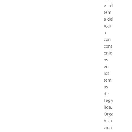
e el
tem
a del
Agu
a
con
cont
enid
os
en
los
tem
as
de
Lega
lida,
Orga
niza
ción