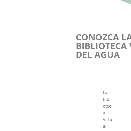
CONOZCA L
BIBLIOTECA
DEL AGUA
La
Bibli
otec
a
Virtu
al