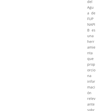
del
Agu
a de
FUP
NAPI
B es
una
herr
amie
nta
que
prop
orcio
na
infor
maci
ón
relev
ante
sobr