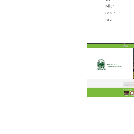
Micr
ocue
nca: