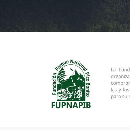
La Fund
organiz
comprome
las y lo
para su 