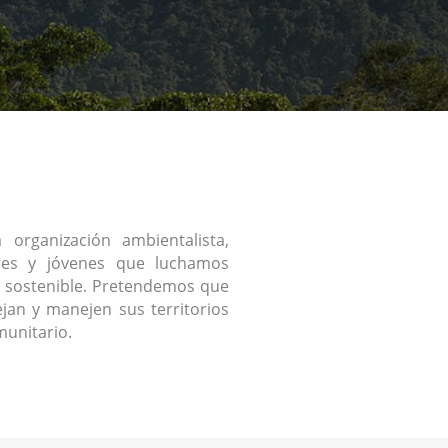
organización ambientalista,
res y jóvenes que luchamos
 sostenible. Pretendemos que
jan y manejen sus territorios
unitario.