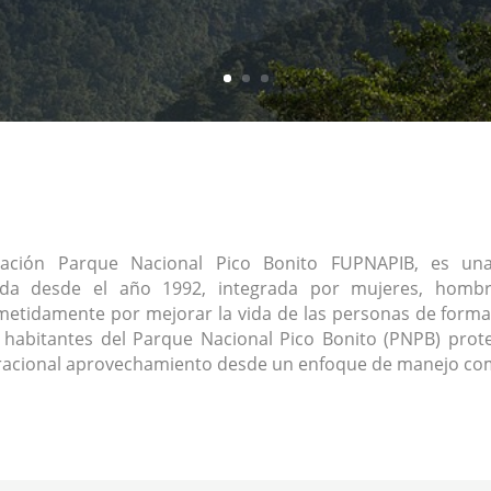
ación Parque Nacional Pico Bonito FUPNAPIB, es una 
ada desde el año 1992, integrada por mujeres, homb
tidamente por mejorar la vida de las personas de forma
s habitantes del Parque Nacional Pico Bonito (PNPB) prote
racional aprovechamiento desde un enfoque de manejo com