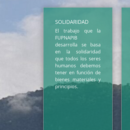
SOLIDARIDAD
El trabajo que la
FUPNAPIB
desarrolla se basa
en la solidaridad
que todos los seres
humanos debemos
tener en función de
bienes materiales y
principios.